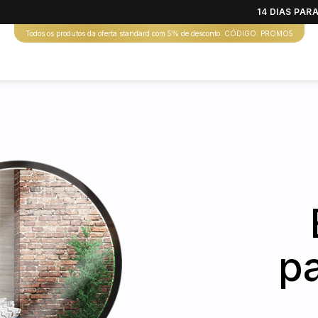
14 DIAS PA
Todos os produtos da oferta standard com 5% de desconto. CÓDIGO: PROMO5
pa