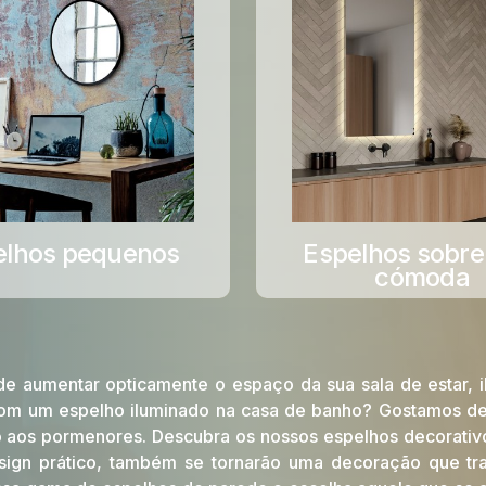
elhos pequenos
Espelhos sobr
cómoda
e aumentar opticamente o espaço da sua sala de estar, 
com um espelho iluminado na casa de banho? Gostamos de
o aos pormenores. Descubra os nossos espelhos decorativ
ign prático, também se tornarão uma decoração que tra