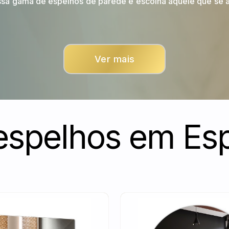
ssa gama de espelhos de parede e escolha aquele que se 
Ver mais
espelhos em Esp