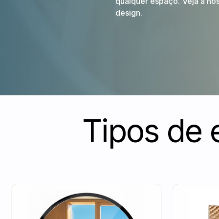
qualquer espaço. Veja a no
design.
Tipos de 