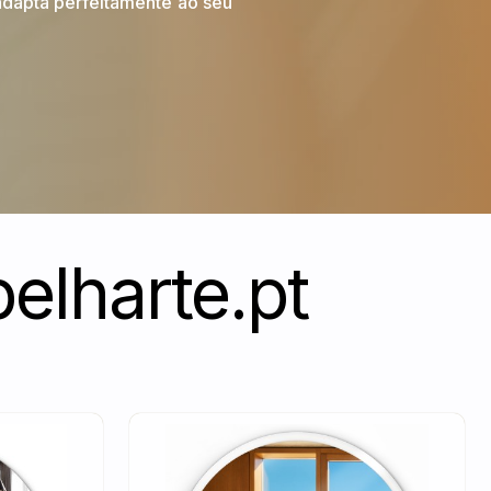
adapta perfeitamente ao seu
elharte.pt