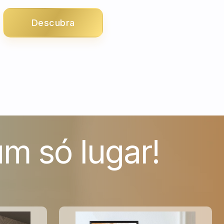
Descubra
m só lugar!