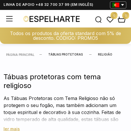
LINHA DE APOIO +48 32 700 37 99 (EM INGLÊS)
0
0
Todos os produtos da oferta standard com 5% de
desconto. CÓDIGO: PROMO5
TÁBUAS PROTETORAS
RELIGIÃO
PÁGINA PRINCIPAL
Tábuas protetoras com tema
religioso
As Tábuas Protetoras com Tema Religioso não só
protegem o seu fogão, mas também adicionam um
toque espiritual e decorativo à sua cozinha. Feitas de
vidro temperado de alta qualidade, estas tábuas são
resistentes à umidade e à sujidade, garantindo que o
ler mais