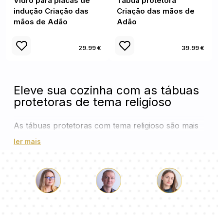
Vidro para placas de
Tábua protetora
indução Criação das
Criação das mãos de
mãos de Adão
Adão
29.99 €
39.99 €
Eleve sua cozinha com as tábuas
protetoras de tema religioso
As tábuas protetoras com tema religioso são mais
do que simples acessórios de cozinha; elas são
ler mais
uma manifestação de fé e devoção em sua casa.
Feitas de vidro temperado resistente, essas tábuas
são ideais para proteger o seu fogão da umidade e
da sujidade, mantendo o espaço limpo e ordenado.
Disponíveis em uma variedade de designs que
Łukasz
Paulina
Dorota
incluem ícones, símbolos e cenas religiosas, essas
Nossa equipe de consultores responderá suas perguntas!