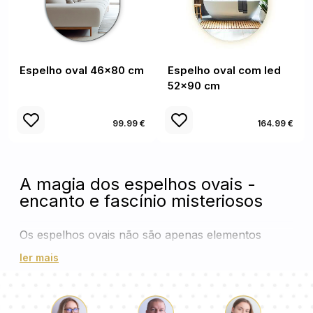
Espelho oval 46x80 cm
Espelho oval com led
52x90 cm
99.99 €
164.99 €
A magia dos espelhos ovais -
encanto e fascínio misteriosos
Os espelhos ovais não são apenas elementos
práticos de design de interiores, mas também obras
ler mais
de arte únicas que acrescentam um charme
misterioso e fascínio aos quartos. As suas formas
fluidas e harmoniosas trazem suavidade e leveza