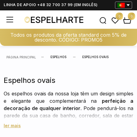
LINHA DE APOIO +48 32 700 37 99 (EM INGLÊS)
0
0
Todos os produtos da oferta standard com 5% de
desconto. CÓDIGO: PROMO5
ESPELHOS
ESPELHOS OVAIS
PÁGINA PRINCIPAL
Espelhos ovais
Os espelhos ovais da nossa loja têm um design simples
e elegante que complementará na
perfeição a
decoração de qualquer interior
. Pode pendurá-los na
parede da sua casa de banho, corredor, sala de estar
ou quarto. Opte por um espelho oval moderno se
ler mais
estiver à procura de um complemento para a sua