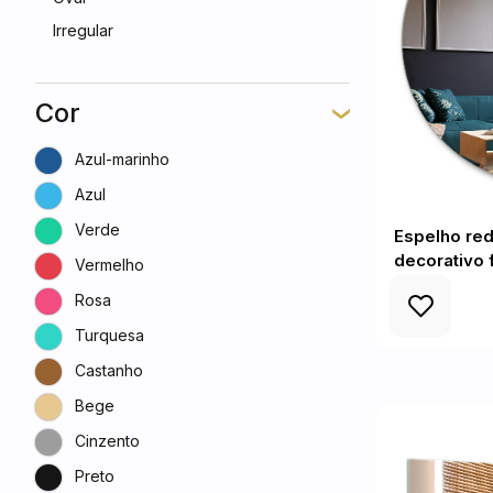
Irregular
Cor
Azul-marinho
Azul
Verde
Espelho re
decorativo 
Vermelho
Rosa
Turquesa
Castanho
Bege
Cinzento
Preto