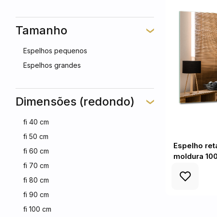
Tamanho
Espelhos pequenos
Espelhos grandes
Dimensões (redondo)
fi 40 cm
fi 50 cm
Espelho ret
fi 60 cm
moldura 10
fi 70 cm
fi 80 cm
fi 90 cm
fi 100 cm