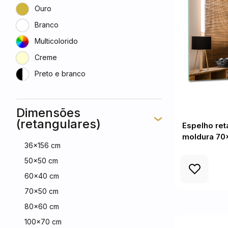
Ouro
Branco
Multicolorido
Creme
Preto e branco
Dimensões
(retangulares)
Espelho ret
moldura 70
36x156 cm
50x50 cm
60x40 cm
70x50 cm
80x60 cm
100x70 cm