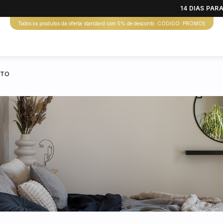
14 DIAS PA
Todos os produtos da oferta standard com 5% de desconto. CÓDIGO: PROMO5
RTO