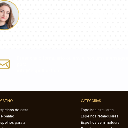
Nossa equipe d
responderá sua
aulina
Preencha o formulário ou envie-nos uma mensage
para
info@espelharte.pt
DESTINO
CATEGORIAS
Espelhos de casa
Espelhos circulares
de banho
Espelhos retangulares
Espelhos para a
Espelhos sem moldura