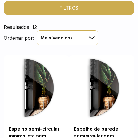
modernidade à sua casa. Deixe-se encantar e introduza
este toque único no seu espaço habitacional.
FILTROS
Resultados: 12
Ordenar por:
Mais Vendidos
Espelho semi-circular
Espelho de parede
minimalista sem
semicircular sem