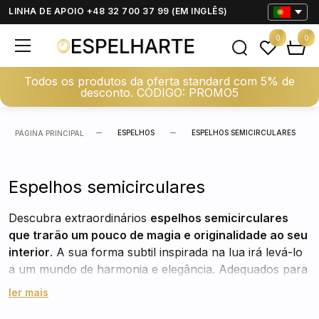
LINHA DE APOIO +48 32 700 37 99 (EM INGLÊS)
0
0
Todos os produtos da oferta standard com 5% de
desconto. CÓDIGO: PROMO5
ESPELHOS
ESPELHOS SEMICIRCULARES
PÁGINA PRINCIPAL
Espelhos semicirculares
Descubra extraordinários
espelhos semicirculares
que trarão um pouco de magia e originalidade ao seu
interior
. A sua forma subtil inspirada na lua irá levá-lo
a um mundo de harmonia e elegância. Adequados para
qualquer ambiente, os espelhos semicirculares são a
ler mais
forma perfeita de adicionar um carácter único e