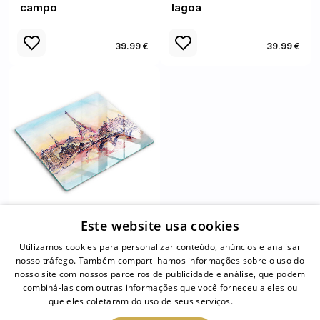
campo
lagoa
39.99 €
39.99 €
Este website usa cookies
Tábua protetora
Utilizamos cookies para personalizar conteúdo, anúncios e analisar
Paisagem parisiense
nosso tráfego. Também compartilhamos informações sobre o uso do
Torre Eiffel
nosso site com nossos parceiros de publicidade e análise, que podem
combiná-las com outras informações que você forneceu a eles ou
que eles coletaram do uso de seus serviços.
Ler mais
39.99 €