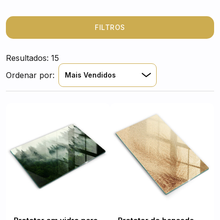
enquanto transformam o ambiente em um oásis visual.
Cada peça é uma obra de arte que evoca sensações de
paz e tranquilidade. Além de práticas, elas transportam
FILTROS
a sua cozinha para os mais belos cenários naturais.
Deixe-se encantar pela beleza do mundo, mesmo
Resultados: 15
enquanto prepara suas refeições.
Ordenar por:
Mais Vendidos