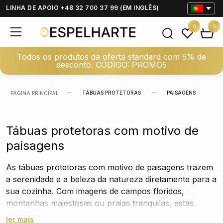
LINHA DE APOIO +48 32 700 37 99 (EM INGLÊS)
0
0
Todos os produtos da oferta standard com 5% de
desconto. CÓDIGO: PROMO5
TÁBUAS PROTETORAS
PAISAGENS
PÁGINA PRINCIPAL
Tábuas protetoras com motivo de
paisagens
As tábuas protetoras com motivo de paisagens trazem
a serenidade e a beleza da natureza diretamente para a
sua cozinha. Com imagens de campos floridos,
montanhas majestosas ou praias tranquilas, estas
tábuas feitas de vidro temperado protegem o seu fogão
ler mais