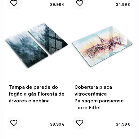
39.99 €
34.99 €
Tampa de parede do
Cobertura placa
fogão a gás Floresta de
vitrocerámica
árvores e neblina
Paisagem parisiense
Torre Eiffel
39.99 €
34.99 €