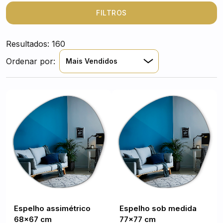
necessários
espelhos apropriados para o corredor
,
mostrarão tudo o que é bom e ao mesmo tempo serão
FILTROS
extremamente úteis e práticos.
Resultados: 160
Ordenar por:
Mais Vendidos
Espelho assimétrico
Espelho sob medida
68x67 cm
77x77 cm