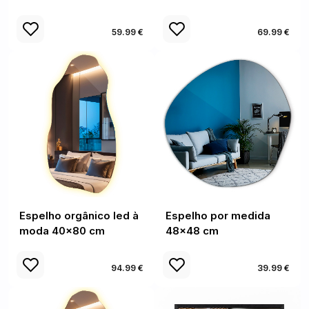
59.99 €
69.99 €
Espelho orgânico led à
Espelho por medida
moda 40x80 cm
48x48 cm
94.99 €
39.99 €