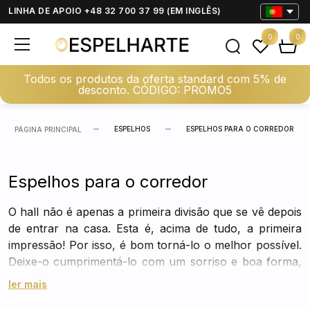
LINHA DE APOIO +48 32 700 37 99 (EM INGLÊS)
0
0
Todos os produtos da oferta standard com 5% de
desconto. CÓDIGO: PROMO5
ESPELHOS
ESPELHOS PARA O CORREDOR
PÁGINA PRINCIPAL
Espelhos para o corredor
O hall não é apenas a primeira divisão que se vê depois
de entrar na casa. Esta é, acima de tudo, a primeira
impressão! Por isso, é bom torná-lo o melhor possível.
Deixe-o cumprimentá-lo com um sorriso e boa forma,
com as cores de cada estação, deixe-o refletir o
ler mais
barulho alegre de todos os que entram e saem. São