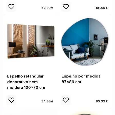
54.99 €
101.95 €
Espelho retangular
Espelho por medida
decorativo sem
87x86 cm
moldura 100x70 cm
94.99 €
89.99 €