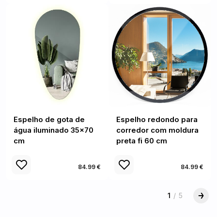
Espelho de gota de
Espelho redondo para
água iluminado 35x70
corredor com moldura
cm
preta fi 60 cm
84.99 €
84.99 €
1
/
5