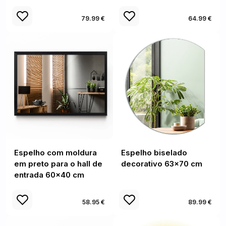
79.99 €
64.99 €
Espelho com moldura
Espelho biselado
em preto para o hall de
decorativo 63x70 cm
entrada 60x40 cm
58.95 €
89.99 €