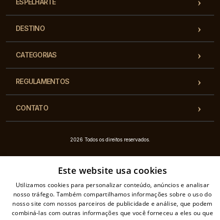
ESPELHARTE
DESTINO
CATEGORIAS
REGULAMENTOS
CONTATO
2026 Todos os direitos reservados.
Este website usa cookies
Utilizamos cookies para personalizar conteúdo, anúncios e analisar
nosso tráfego. Também compartilhamos informações sobre o uso do
nosso site com nossos parceiros de publicidade e análise, que podem
combiná-las com outras informações que você forneceu a eles ou que