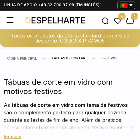
LINHA DE APOIO +48 32 700 37 99 (EM INGLÊS)
0
0
Todos os produtos da oferta standard com 5% de
desconto. CÓDIGO: PROMO5
TÁBUAS DE CORTAR
FESTIVOS
PÁGINA PRINCIPAL
Tábuas de corte em vidro com
motivos festivos
As
tábuas de corte em vidro com tema de festivos
são o complemento perfeito para qualquer cozinha
durante as festas de fim de ano. Além de práticos,
acrescentam charme e um ambiente festivo ao interior.
ler mais