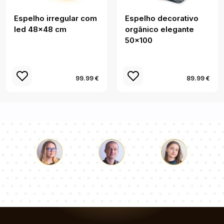
Espelho irregular com
Espelho decorativo
led 48x48 cm
orgânico elegante
50x100
99.99 €
89.99 €
Łukasz
Paulina
Dorota
Nossa equipe de consultores responderá suas perguntas!