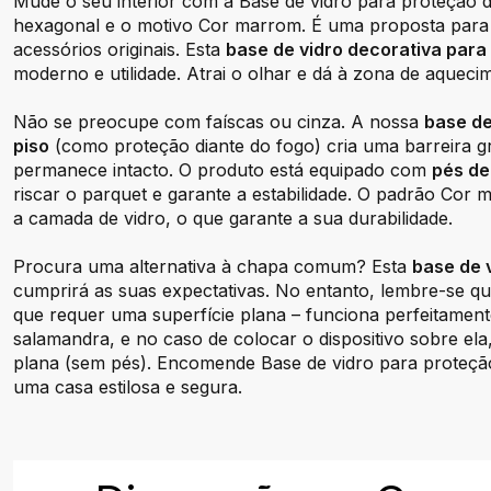
Mude o seu interior com a Base de vidro para proteção
hexagonal e o motivo Cor marrom. É uma proposta par
acessórios originais. Esta
base de vidro decorativa para 
moderno e utilidade. Atrai o olhar e dá à zona de aquecim
Não se preocupe com faíscas ou cinza. A nossa
base de
piso
(como proteção diante do fogo) cria uma barreira g
permanece intacto. O produto está equipado com
pés de
riscar o parquet e garante a estabilidade. O padrão Cor 
a camada de vidro, o que garante a sua durabilidade.
Procura uma alternativa à chapa comum? Esta
base de v
cumprirá as suas expectativas. No entanto, lembre-se qu
que requer uma superfície plana – funciona perfeitamen
salamandra, e no caso de colocar o dispositivo sobre el
plana (sem pés). Encomende Base de vidro para proteção
uma casa estilosa e segura.