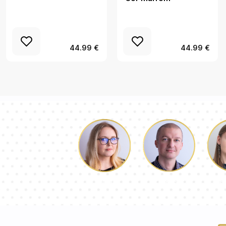
44.99 €
44.99 €
Łukasz
P
Dorota