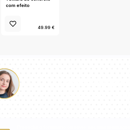
com efeito
no layout
49.99 €
Nossa equipe d
responderá sua
aulina
Preencha o formulário ou envie-nos uma mensage