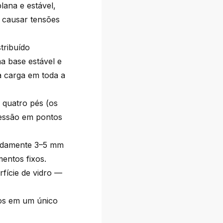
lana e estável,
m causar tensões
tribuído
a base estável e
a carga em toda a
 quatro pés (os
ressão em pontos
madamente 3–5 mm
entos fixos.
fície de vidro —
dos em um único