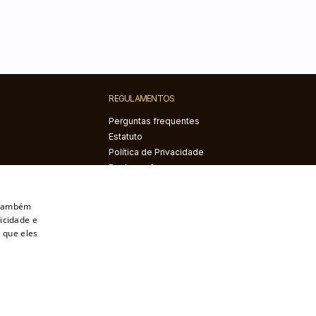
REGULAMENTOS
Perguntas frequentes
Estatuto
Política de Privacidade
Reclamações e
devoluções
Direito de rescindir o
. Também
contrato
icidade e
 que eles