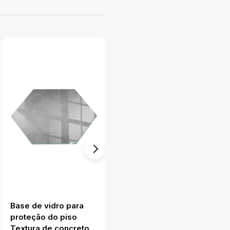
Base de vidro para
Base de vidro para
proteção do piso
proteção do piso
Textura de concreto
Prancha de madeira