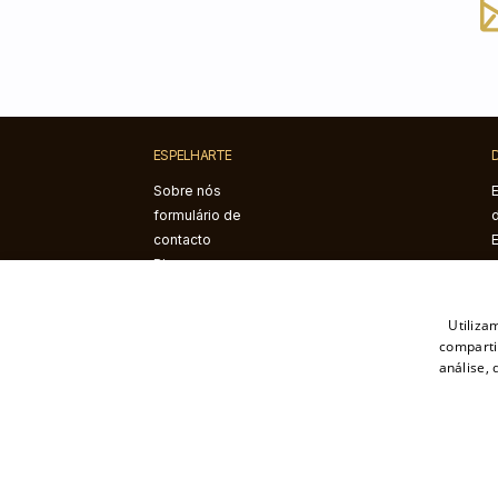
ESPELHARTE
Sobre nós
formulário de
contacto
Blogue
Instruções de
montagem
Utiliza
comparti
análise,