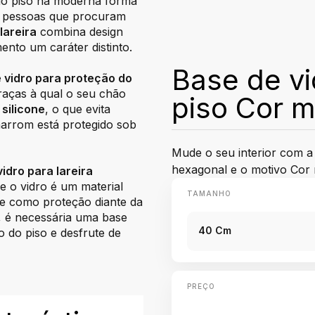
 do piso na moderna forma
a pessoas que procuram
lareira
combina design
ento um caráter distinto.
Base de vi
 vidro para proteção do
raças à qual o seu chão
piso Cor 
 silicone
, o que evita
marrom está protegido sob
Mude o seu interior com a
hexagonal e o motivo Cor
idro para lareira
e o vidro é um material
TAMANHO
te como proteção diante da
a, é necessária uma base
40 Cm
 do piso e desfrute de
PREÇO