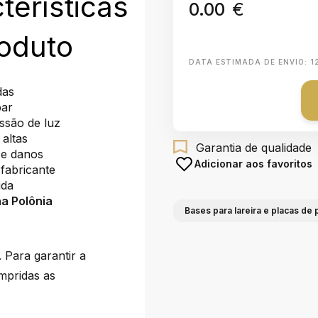
terísticas
0.00
€
oduto
DATA ESTIMADA DE ENVIO:
1
das
par
issão de luz
 altas
Garantia de qualidade
 e danos
Adicionar aos favoritos
 fabricante
ida
a Polônia
Bases para lareira e placas de
Para garantir a
mpridas as