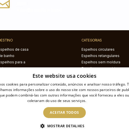
para
info@espelharte.pt
DESTINO
CATEGORIAS
Espelhos de casa
Espelhos circulares
de banho
Espelhos retangulares
Espelhos para a
Espelhos sem moldura
sala
Espelhos com moldura
Este website usa cookies
Espelhos para o
preta
corredor
Espelhos com moldura
mos cookies para personalizar conteúdo, anúncios e analisar nosso tráfego
Espelhos para o
branca
lhamos informações sobre o uso do nosso site com nossos parceiros de publ
quarto
Espelhos com
 que podem combiná-las com outras informações que você forneceu a eles ou
iluminação LED
coletaram do uso de seus serviços.
Ler mais
Espelhos com estampa
ACEITAR TODOS
Espelhos irregulares
Espelhos semicirculares
MOSTRAR DETALHES