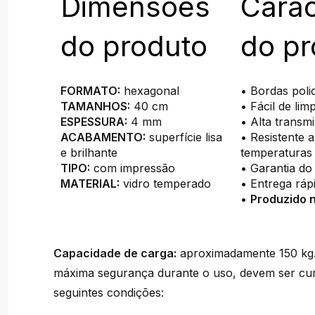
Dimensões
Carac
do produto
do pr
FORMATO:
hexagonal
• Bordas poli
TAMANHOS:
40 cm
• Fácil de lim
ESPESSURA:
4 mm
• Alta transm
ACABAMENTO:
superfície lisa
• Resistente a
e brilhante
temperaturas
TIPO:
com impressão
• Garantia do
MATERIAL:
vidro temperado
• Entrega ráp
•
Produzido n
Capacidade de carga:
aproximadamente 150 kg. 
máxima segurança durante o uso, devem ser cu
seguintes condições: