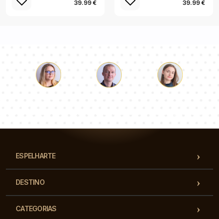
39.99 €
39.99 €
Łukasz
Paulina
Dorota
Nossa equipe de consultores responderá suas perguntas!
ESPELHARTE
DESTINO
CATEGORIAS